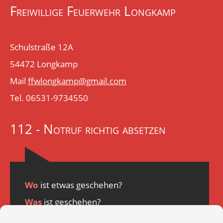
Freiwillige Feuerwehr Longkamp
Schulstraße 12A
54472 Longkamp
Mail
ffwlongkamp@gmail.com
Tel. 06531-9734550
112 - Notruf richtig absetzen
Wo
ist etwas geschehen?
Was
ist geschehen?
Wie
viele Personen sind Betroffen?